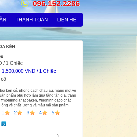
096.152.2286
DẪN
THANH TOÁN
LIÊN HỆ
LOA KÈN
26
D
/ 1 Chiếc
:
1,500,000 VND / 1 Chiếc
 cổ
t loa kèn cổ, phong cách châu âu, mang một vẻ
 Sản phẩm phù hợp làm quà tặng tân gia, trang
,,, #mohinhdiahatloaken, #mohinhloaco chắc
i lòng về chất lượng và mẫu mã sản phẩm
1
2
3
4
5