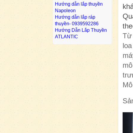
Hướng dẫn lắp thuyền
kh
Napoleon
Quà
Hướng dẫn lắp ráp
thuyền- 0939592286
the
Hướng Dẫn Lắp Thuyền
Từ 
ATLANTIC
loa
máy
mô 
trư
Mô
Sả