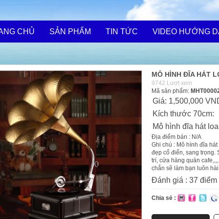
ANG CHỦ
SẢN PHẨM
TIN TỨC
VIDEO HƯỚNG 
MÔ HÌNH ĐĨA HÁT 
9742 Lượt xem
Mã sản phẩm:
MHT0000
Giá:
1,500,000 VN
Kích thước
70cm
Mô hình đĩa hát loa
Địa điểm bán : N/A
Ghi chú : Mô hình đĩa há
đẹp cổ điển, sang trọng.
trí, cửa hàng quán cafe,
chắn sẽ làm bạn luôn hà
Đánh giá :
37
điểm
Chia sẻ :