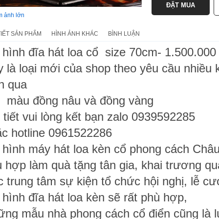
 ảnh lớn
TIẾT SẢN PHẨM
HÌNH ẢNH KHÁC
BÌNH LUẬN
hình đĩa hát loa cổ size 70cm- 1.500.000
 là loại mới của shop theo yêu cầu nhiều 
n qua
i màu đồng nâu và đồng vàng
 tiết vui lòng kết bạn zalo 0939592285
c hotline 0961522286
hình máy hát loa kèn cổ phong cách Châu
 hợp làm quà tặng tân gia, khai trương qu
 trung tâm sự kiện tổ chức hội nghị, lễ cướ
hình đĩa hát loa kèn sẽ rất phù hợp,
ng mẫu nhà phong cách cổ điển cũng là 