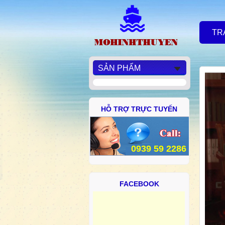
TR
SẢN PHẨM
HỖ TRỢ TRỰC TUYẾN
0939 59 2286
FACEBOOK