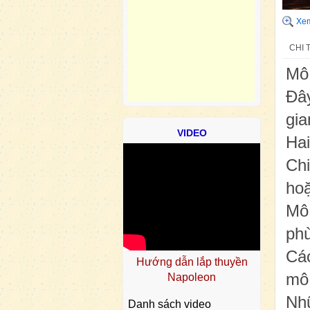
Xem
CHI 
Mô 
Đây
gia
VIDEO
Ha
Chi
hoặ
Mô 
phù
Các
Hướng dẫn lắp thuyền
mô 
Napoleon
Nhữ
Danh sách video